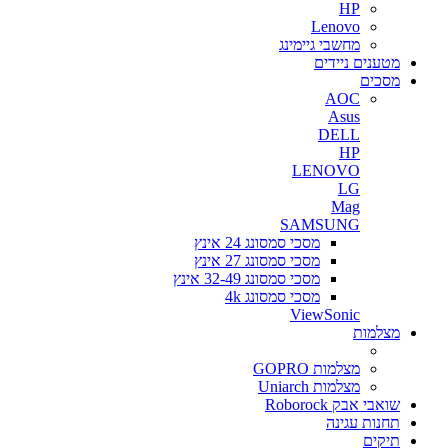
HP
Lenovo
מחשבי גיימינג
מטענים ניידים
מסכים
AOC
Asus
DELL
HP
LENOVO
LG
Mag
SAMSUNG
מסכי סמסונג 24 אינץ
מסכי סמסונג 27 אינץ
מסכי סמסונג 32-49 אינץ
מסכי סמסונג 4k
ViewSonic
מצלמות
מצלמות GOPRO
מצלמות Uniarch
שואבי אבק Roborock
תחנות עגינה
תיקים