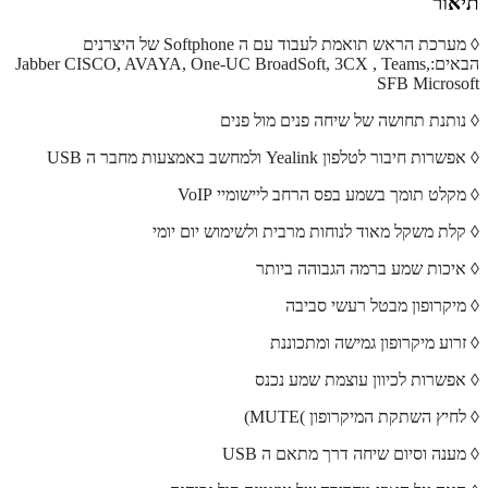
תיאור
◊ מערכת הראש תואמת לעבוד עם ה Softphone של היצרנים
הבאים:Jabber CISCO, AVAYA, One-UC BroadSoft, 3CX , Teams,
SFB Microsoft
◊ נותנת תחושה של שיחה פנים מול פנים
◊ אפשרות חיבור לטלפון Yealink ולמחשב באמצעות מחבר ה USB
◊ מקלט תומך בשמע בפס הרחב ליישומיי VoIP
◊ קלת משקל מאוד לנוחות מרבית ולשימוש יום יומי
◊ איכות שמע ברמה הגבוהה ביותר
◊ מיקרופון מבטל רעשי סביבה
◊ זרוע מיקרופון גמישה ומתכוננת
◊ אפשרות לכיוון עוצמת שמע נכנס
◊ לחיץ השתקת המיקרופון )MUTE)
◊ מענה וסיום שיחה דרך מתאם ה USB