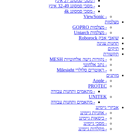
- מסכי סמסונג 27 אינץ
- מסכי סמסונג 32-49 אינץ
- מסכי סמסונג 4k
- ViewSonic
מצלמות
- מצלמות GOPRO
- מצלמות Uniarch
שואבי אבק Roborock
תחנות עגינה
תיקים
תקשורת
- נקודות גישה אלחוטיות MESH
- נתב אלחוטי
- ראוטרים סלולרי Milesight
מותגים
- Apple
PROTEC
- מתאמים ותחנות עבודה
UNITEK
- מתאמים ותחנות עבודה
אביזרי גיימינג
- אוזניות גיימינג
- כיסאות גיימינג
- מסכי גיימינג
- מקלדות גיימינג