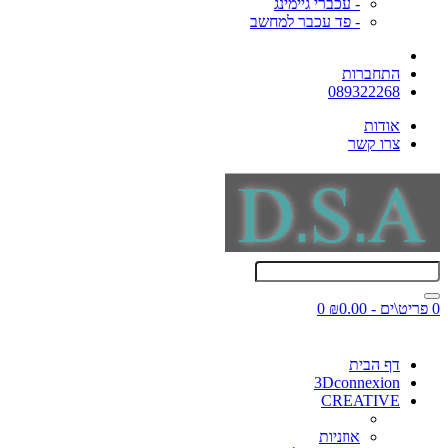
- עכברי גיימינג
- פד עכבר למחשב
התחברות
089322268
אודות
צרו קשר
0 פריט\ים - ₪0.00
0
דף הבית
3Dconnexion
CREATIVE
אוזניות