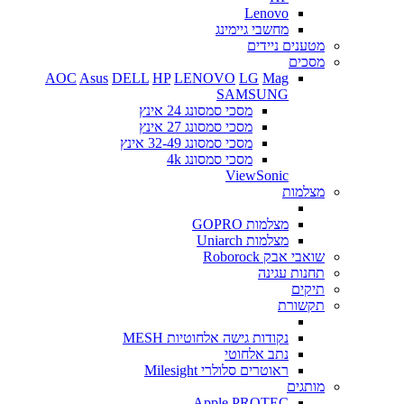
Lenovo
מחשבי גיימינג
מטענים ניידים
מסכים
AOC
Asus
DELL
HP
LENOVO
LG
Mag
SAMSUNG
מסכי סמסונג 24 אינץ
מסכי סמסונג 27 אינץ
מסכי סמסונג 32-49 אינץ
מסכי סמסונג 4k
ViewSonic
מצלמות
מצלמות GOPRO
מצלמות Uniarch
שואבי אבק Roborock
תחנות עגינה
תיקים
תקשורת
נקודות גישה אלחוטיות MESH
נתב אלחוטי
ראוטרים סלולרי Milesight
מותגים
Apple
PROTEC