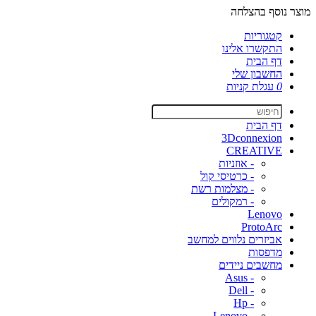
מוצר נוסף בהצלחה
קטגוריות
התקשרו אלינו
דף הבית
החשבון שלי
0
עגלת קניות
דף הבית
3Dconnexion
CREATIVE
- אוזניות
- כרטיסי קול
- מצלמות רשת
- רמקולים
Lenovo
ProtoArc
אביזרים נלווים למחשב
מדפסות
מחשבים ניידים
- Asus
- Dell
- Hp
- Lenovo