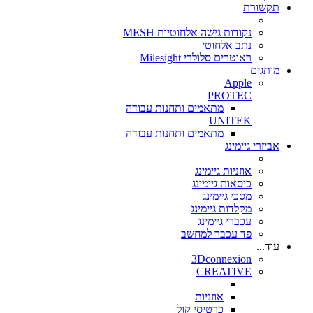
תקשורת
נקודות גישה אלחוטיות MESH
נתב אלחוטי
ראוטרים סלולרי Milesight
מותגים
Apple
PROTEC
מתאמים ותחנות עבודה
UNITEK
מתאמים ותחנות עבודה
אביזרי גיימינג
אוזניות גיימינג
כיסאות גיימינג
מסכי גיימינג
מקלדות גיימינג
עכברי גיימינג
פד עכבר למחשב
עוד...
3Dconnexion
CREATIVE
אוזניות
כרטיסי קול