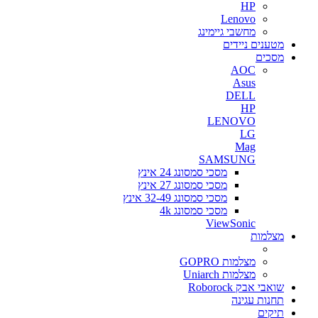
HP
Lenovo
מחשבי גיימינג
מטענים ניידים
מסכים
AOC
Asus
DELL
HP
LENOVO
LG
Mag
SAMSUNG
מסכי סמסונג 24 אינץ
מסכי סמסונג 27 אינץ
מסכי סמסונג 32-49 אינץ
מסכי סמסונג 4k
ViewSonic
מצלמות
מצלמות GOPRO
מצלמות Uniarch
שואבי אבק Roborock
תחנות עגינה
תיקים