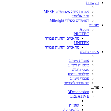
תקשורת
נקודות גישה אלחוטיות MESH
נתב אלחוטי
ראוטרים סלולרי Milesight
מותגים
Apple
PROTEC
מתאמים ותחנות עבודה
UNITEK
מתאמים ותחנות עבודה
אביזרי גיימינג
אוזניות גיימינג
כיסאות גיימינג
מסכי גיימינג
מקלדות גיימינג
עכברי גיימינג
פד עכבר למחשב
עוד...
3Dconnexion
CREATIVE
אוזניות
כרטיסי קול