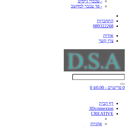
- עכברי גיימינג
- פד עכבר למחשב
התחברות
089322268
אודות
צרו קשר
0 פריט\ים - ₪0.00
0
דף הבית
3Dconnexion
CREATIVE
אוזניות