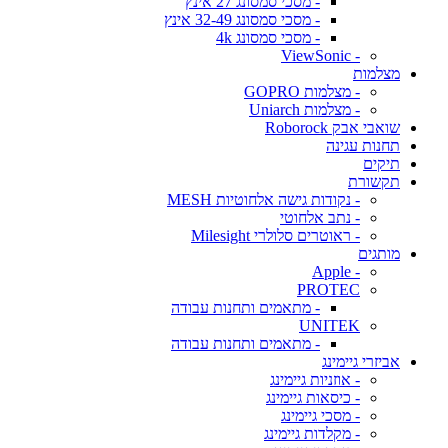
- מסכי סמסונג 27 אינץ
- מסכי סמסונג 32-49 אינץ
- מסכי סמסונג 4k
- ViewSonic
מצלמות
- מצלמות GOPRO
- מצלמות Uniarch
שואבי אבק Roborock
תחנות עגינה
תיקים
תקשורת
- נקודות גישה אלחוטיות MESH
- נתב אלחוטי
- ראוטרים סלולרי Milesight
מותגים
- Apple
PROTEC
- מתאמים ותחנות עבודה
UNITEK
- מתאמים ותחנות עבודה
אביזרי גיימינג
- אוזניות גיימינג
- כיסאות גיימינג
- מסכי גיימינג
- מקלדות גיימינג