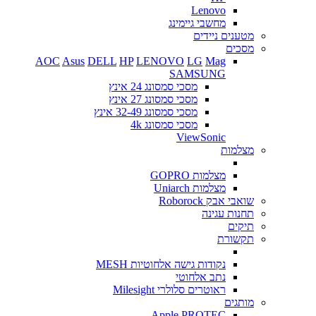
Lenovo
מחשבי גיימינג
מטענים ניידים
מסכים
AOC
Asus
DELL
HP
LENOVO
LG
Mag
SAMSUNG
מסכי סמסונג 24 אינץ
מסכי סמסונג 27 אינץ
מסכי סמסונג 32-49 אינץ
מסכי סמסונג 4k
ViewSonic
מצלמות
מצלמות GOPRO
מצלמות Uniarch
שואבי אבק Roborock
תחנות עגינה
תיקים
תקשורת
נקודות גישה אלחוטיות MESH
נתב אלחוטי
ראוטרים סלולרי Milesight
מותגים
Apple
PROTEC