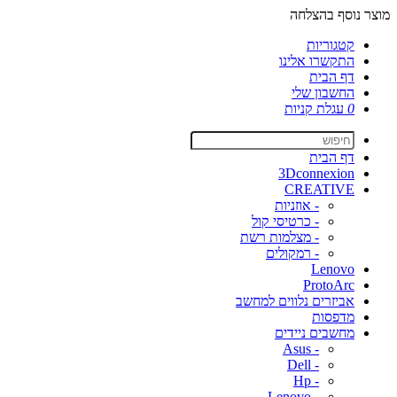
מוצר נוסף בהצלחה
קטגוריות
התקשרו אלינו
דף הבית
החשבון שלי
0
עגלת קניות
דף הבית
3Dconnexion
CREATIVE
- אוזניות
- כרטיסי קול
- מצלמות רשת
- רמקולים
Lenovo
ProtoArc
אביזרים נלווים למחשב
מדפסות
מחשבים ניידים
- Asus
- Dell
- Hp
- Lenovo